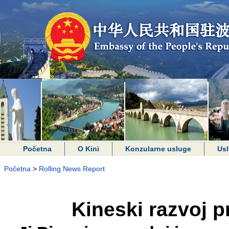
Početna
O Kini
Konzularne usluge
Usl
Početna
>
Rolling News Report
Kineski razvoj pri