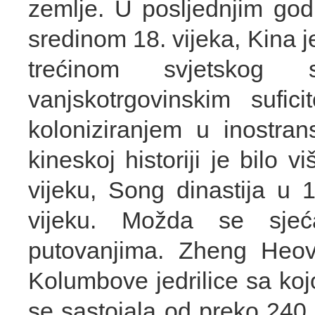
zemlje. U posljednjim go
sredinom 18. vijeka, Kina j
trećinom svjetskog 
vanjskotrgovinskim sufic
koloniziranjem u inostrans
kineskoj historiji je bilo v
vijeku, Song dinastija u 1
vijeku. Možda se sje
putovanjima. Zheng Heov
Kolumbove jedrilice sa kojo
se sastojala od preko 24