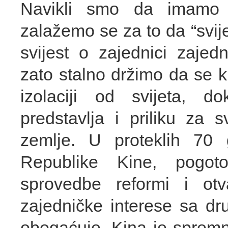
Navikli smo da imamo n
zalažemo se za to da “svi
svijest o zajednici zajed
zato stalno držimo da se k
izolaciji od svijeta, d
predstavlja i priliku za s
zemlje. U proteklih 70
Republike Kine, pogot
sprovedbe reformi i otva
zajedničke interese sa d
obogaćuje, Kina je sprem