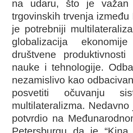
na udaru, što je važan h
trgovinskih trvenja između
je potrebniji multilateral
globalizacija ekonomij
društvene produktivnosti
nauke i tehnologije. Odba
nezamislivo kao odbacivanj
posvetiti očuvanju s
multilateralizma. Nedavno 
potvrdio na Međunarodn
Petersburgu da je “Kina