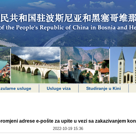
zularne usluge
Usluge viza
Studiranje u Kini
romjeni adrese e-pošte za upite u vezi sa zakazivanjem ko
2022-10-19 15:36