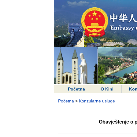
Početna
O Kini
Kon
Početna
>
Konzularne usluge
Obavještenje o p