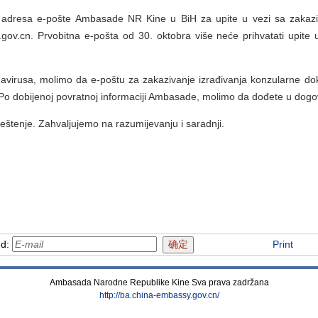
 adresa e-pošte Ambasade NR Kine u BiH za upite u vezi sa zakaziv
ov.cn. Prvobitna e-pošta od 30. oktobra više neće prihvatati upite 
virusa, molimo da e-poštu za zakazivanje izrađivanja konzularne do
Po dobijenoj povratnoj informaciji Ambasade, molimo da dođete u dogov
štenje. Zahvaljujemo na razumijevanju i saradnji.
nd:
Print
Ambasada Narodne Republike Kine Sva prava zadržana
http://ba.china-embassy.gov.cn/