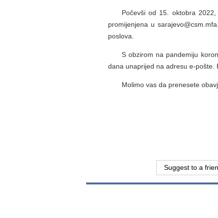
Počevši od 15. oktobra 2022,
promijenjena u sarajevo@csm.mfa.g
poslova.
S obzirom na pandemiju korona
dana unaprijed na adresu e-pošte. 
Molimo vas da prenesete obavje
Suggest to a frie