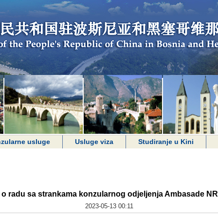
zularne usluge
Usluge viza
Studiranje u Kini
e o radu sa strankama konzularnog odjeljenja Ambasade NR
2023-05-13 00:11