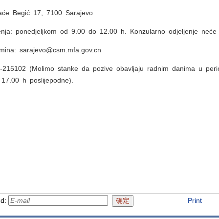
raće Begić 17, 7100 Sarajevo
nja: ponedjeljkom od 9.00 do 12.00 h. Konzularno odjeljenje neće r
ermina: sarajevo@csm.mfa.gov.cn
33-215102 (Molimo stanke da pozive obavljaju radnim danima u per
17.00 h poslijepodne).
nd:
Print