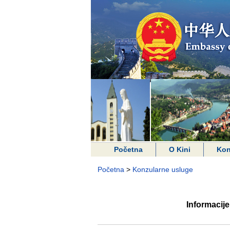
Početna
O Kini
Kon
Početna
>
Konzularne usluge
Informacij