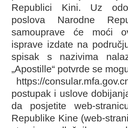
Republici Kini. Uz odob
poslova Narodne Repu
samouprave će moći ovj
isprave izdate na područj
spisak s nazivima nalaz
„Apostille“ potvrde se mogu 
https://consular.mfa.g
postupak i uslove dobijanj
da posjetite web-strani
Republike Kine (web-stranic