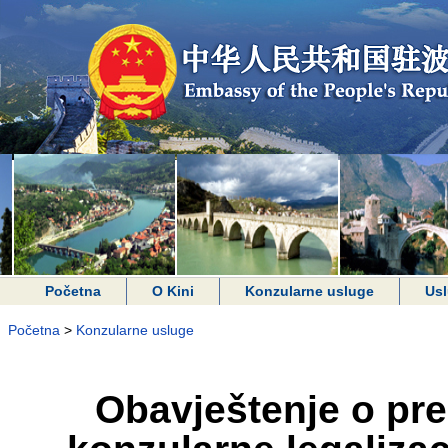
Početna
O Kini
Konzularne usluge
Usl
Početna
>
Konzularne usluge
Obavještenje o pr