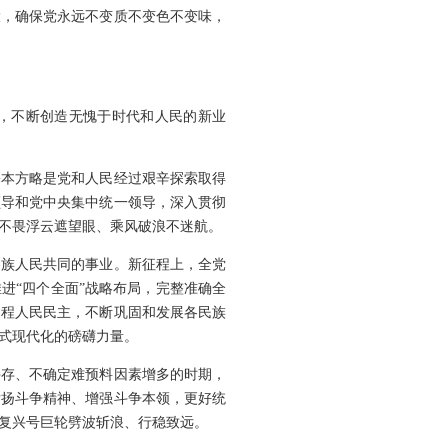
大，确保党永远不变质不变色不变味，
斗，不断创造无愧于时代和人民的新业
基本方略是党和人民经过艰辛探索取得
领导和党中央集中统一领导，深入贯彻
不畏浮云遮望眼、乘风破浪不迷航。
各族人民共同的事业。新征程上，全党
进“四个全面”战略布局，完整准确全
过程人民民主，不断巩固和发展各民族
式现代化的磅礴力量。
并存、不确定难预料因素增多的时期，
发扬斗争精神、增强斗争本领，更好统
复兴号巨轮劈波斩浪、行稳致远。