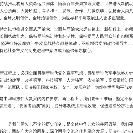
持续推动构建人类命运共同体。随着百年变局加速演进，世界进入新的
人心所向、大势所趋，高举和平、发展、合作、共赢旗帜，弘扬全人类
、全球文明倡议、全球治理倡议，为世界和平与发展注入更多正能量。
持之以恒推进全面从严治党。全面从严治党永远在路上。新征程上，必
长期执政能力、保持党的先进性和纯洁性、保持党同人民群众的血肉联
，坚决打好反腐败斗争攻坚战持久战总体战，不断增强党的政治领导力、
特色社会主义的历史进程中始终成为坚强领导核心。
新征程上，必须全面贯彻新时代党的强军思想，贯彻新时代军事战略方
进政治建军、改革强军、科技强军、人才强军、依法治军，高质量推进
界一流军队，坚决捍卫国家主权、安全、发展利益，为维护世界和平与发
是中华民族伟大复兴的内在要求。新征程上，我们要全面准确、坚定不移贯彻
国者治港”、“爱国者治澳”原则，提升港澳依法治理效能，促进港澳经济社
一，是我们党矢志不渝的历史任务，是全体中华儿女的共同愿望。我们
共识”，团结广大台湾同胞，深化两岸交流合作和融合发展，坚决打击“台