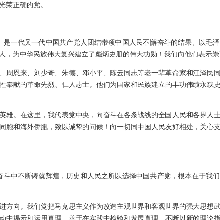
光荣正确的党。
就，是一代又一代中国共产党人团结带领中国人民不懈奋斗的结果。以毛
人，为中华民族伟大复兴建立了彪炳史册的伟大功勋！我们向他们表示崇
、周恩来、刘少奇、朱德、邓小平、陈云同志等老一辈革命家和江泽民
牲奉献的革命先烈、仁人志士。他们为国家和民族建立的丰功伟绩永载
英雄。在这里，我代表党中央，向奋斗在各条战线的全国人民和各界人
同胞和海外侨胞，致以诚挚的问候！向一切同中国人民友好相处，关心
年奋斗中不断铸就辉煌，历史和人民之所以选择中国共产党，根本在于我
进方向。我们党把马克思主义作为改造主观世界和客观世界的强大思想
动中揭示和运用真理，善于在实践中检验和发展真理，不断以新的理论