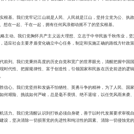
实根基。我们党牢记江山就是人民、人民就是江山，坚持立党为公、执
、想在一起、干在一起，拥有任何风浪都动摇不了的坚实根基。
战略主动。我们党胸怀共产主义远大理想、立志于中华民族千秋伟业，坚
，适应社会主要矛盾变化确立中心任务，制定和实施正确的路线方针政
代前列。我们党秉持高度的历史自觉和宽广的世界眼光，清醒把握中国
现时代性、把握规律性、富于创造性，引领国家和民族在历史前进的逻
。
胜信心。我们党坚持和发扬不怕牺牲、英勇斗争的精神，为了人民、国
如何艰险、挑战如何严峻，总是毫不畏惧、绝不退缩，以任凭风雨来袭
机活力。我们党清醒认识到打铁必须自身硬，善于以时代发展要求审视
建设，坚决清除一切损害党的先进性和纯洁性的因素、清除一切侵蚀党