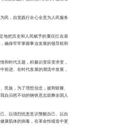
政为民，自觉践行全心全意为人民服务
定地把历史和人民赋予的重任扛在肩
策，确保牢牢掌握事业发展的领导权和
国情和时代主题，积极识变应变求变，
辑中前进、在时代发展的潮流中发展，
家、民族，为了理想信念，披荆斩棘、
、我自岿然不动的钢铁意志鼓舞全国人
自己、以强烈忧患意识警醒自己、以自
的健康肌体的病毒，在革命性锻造中更