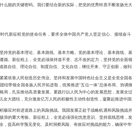
什么能的关键密码。我们要结合新的实际，把党的优秀特质不断发扬光
新时代新征程党的使命任务，要求全体中国共产党人坚定信心、接续奋
坚持党的基本理论、基本路线、基本方略。党的基本理论、基本路线、
遵循。新征程上，全党必须保持道不变、志不改的定力，坚持党的全面
道路自信、理论自信、制度自信、文化自信，继往开来、守正创新，做到
紧紧依靠人民创造历史伟业。坚持和发展中国特色社会主义是全党全国
团结带领全国各族人民开拓进取，统筹推进“五位一体”总体布局、协调推
格局，扎实推动高质量发展。要践行以人民为中心的发展思想，发展全
儿女大团结，充分激发亿万人民的积极性主动性创造性，凝聚起推进中国
积极应对前进道路上的风险挑战。我国发展正处于战略机遇和风险挑战
骇浪的重大考验。新征程上，全党必须强化忧患意识、坚持底线思维，
全，提高科学预见变化、及时洞察风险、有效应对挑战的能力，确保中华