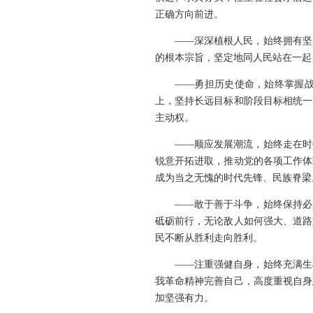
正确方向前进。
——深深植根人民，始终拥有坚
的根本宗旨，坚定地同人民站在一起
——勇担历史使命，始终掌握
上，坚持长远目标和阶段目标相统一
主动权。
——顺应发展潮流，始终走在时
锐意开拓进取，推动党的各项工作体
成为当之无愧的时代先锋、民族脊梁
——敢于善于斗争，始终保持必
砥砺前行，无论敌人如何强大、道路
民不断从胜利走向胜利。
——注重强健自身，始终充满生
我革命精神完善自己，高度重视自身
加坚强有力。