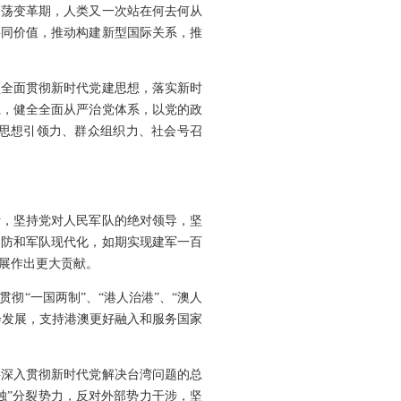
动荡变革期，人类又一次站在何去何从
共同价值，推动构建新型国际关系，推
须全面贯彻新时代党建思想，落实新时
系，健全全面从严治党体系，以党的政
思想引领力、群众组织力、社会号召
针，坚持党对人民军队的绝对领导，坚
国防和军队现代化，如期实现建军一百
展作出更大贡献。
“一国两制”、“港人治港”、“澳人
会发展，支持港澳更好融入和服务国家
要深入贯彻新时代党解决台湾问题的总
独”分裂势力，反对外部势力干涉，坚