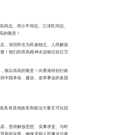
泽东同志、邓小平同志、江泽民同志、
高的敬意！
同志，深切怀念为民族独立、人民解放
史册！他们的崇高精神永远铭记在亿万
士，致以崇高的敬意！向香港特别行政
支持中国革命、建设、改革事业的各国
们党具有其他政党和政治力量无可比拟
武器，坚持解放思想、实事求是、与时
指导新的实践，确保党和人民事业沿着