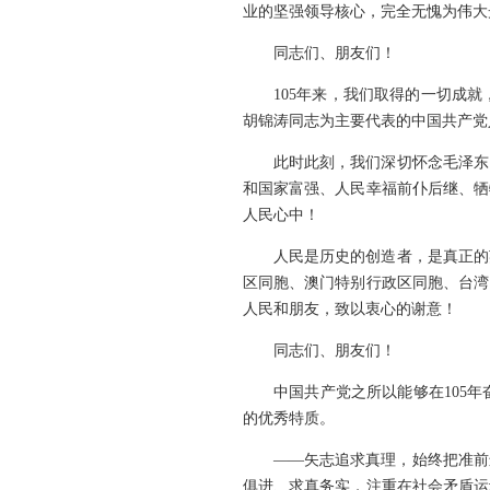
业的坚强领导核心，完全无愧为伟大
同志们、朋友们！
105年来，我们取得的一切成
胡锦涛同志为主要代表的中国共产党
此时此刻，我们深切怀念毛泽东
和国家富强、人民幸福前仆后继、牺
人民心中！
人民是历史的创造者，是真正的
区同胞、澳门特别行政区同胞、台湾
人民和朋友，致以衷心的谢意！
同志们、朋友们！
中国共产党之所以能够在105
的优秀特质。
——矢志追求真理，始终把准前
俱进、求真务实，注重在社会矛盾运