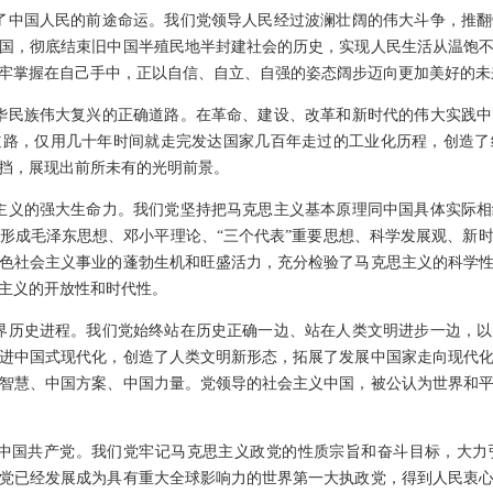
变了中国人民的前途命运。我们党领导人民经过波澜壮阔的伟大斗争，推
国，彻底结束旧中国半殖民地半封建社会的历史，实现人民生活从温饱
牢掌握在自己手中，正以自信、自立、自强的姿态阔步迈向更加美好的未
中华民族伟大复兴的正确道路。在革命、建设、改革和新时代的伟大实践
道路，仅用几十年时间就走完发达国家几百年走过的工业化历程，创造了
挡，展现出前所未有的光明前景。
思主义的强大生命力。我们党坚持把马克思主义基本原理同中国具体实际
形成毛泽东思想、邓小平理论、“三个代表”重要思想、科学发展观、新
色社会主义事业的蓬勃生机和旺盛活力，充分检验了马克思主义的科学
主义的开放性和时代性。
世界历史进程。我们党始终站在历史正确一边、站在人类文明进步一边，
进中国式现代化，创造了人类文明新形态，拓展了发展中国家走向现代
智慧、中国方案、中国力量。党领导的社会主义中国，被公认为世界和
的中国共产党。我们党牢记马克思主义政党的性质宗旨和奋斗目标，大
党已经发展成为具有重大全球影响力的世界第一大执政党，得到人民衷