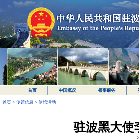
首页
中国概况
领事服务
首页
>
使馆信息
>
使馆活动
驻波黑大使
2