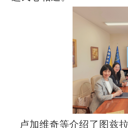
卢加维奇等介绍了图兹