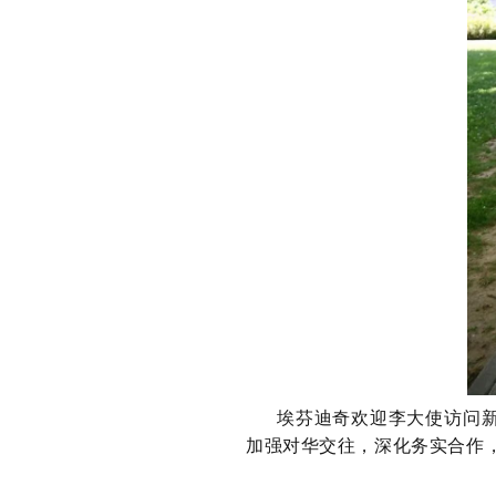
埃芬迪奇欢迎李大使访问
加强对华交往，深化务实合作