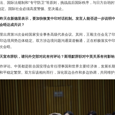
法、国际法规制和“专守防卫”等原则，挑战战后国际秩序，与日方自诩的“
稳定。国际社会必须高度警惕、坚决遏止。
昨天在新德里表示，要加快恢复中印对话机制。发言人能否进一步说明
会晤达成共识？
里出席第16次金砖国家安全事务高级代表会议。其间，王毅主任会见了
印边境局势总体稳定。双方涉边境问题沟通渠道畅通，正在积极落实中印
5次会晤。
天宣布辞职，请问外交部对此有何评论？斯塔默辞职对中英关系有何影响
作评论。中英都是联合国安理会常任理事国和世界主要经济体，发展长
和平稳定繁荣。双方应该相向而行，深化双边合作和多边协调，共同维护