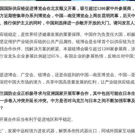
国国际供应链促进博览会在北京顺义开幕，吸引超过1200家中外参展商
方近期密集举办系列博览会，中国—南亚博览会上周在昆明闭幕，后天
”、推行保护主义的同时，中国则选择进一步敞开开放的大门。请问发言人
应链稳定，是世界经济健康发展的重要保障。中国作为负责任大国，积
坚定维护产业链供应链的公共产品属性。链博会是全球首个以供应链为
找合作伙伴、找解决方案的桥梁。本届链博会吸引超过1200家参展商，涉
强及行业龙头企业参展比例超过65％。各国企业的参展热情，反映出对中
是进博会、广交会、链博会，还是你提到的中国—南亚博览会、中国—
深挖中国大市场的潜力，共享中国高质量发展的红利，让产业链供应链成
兰国防企业正积极寻求与亚洲国家开展军事合作，其中包括可能在日本
一步卷入冲突并延长冲突。中方是否对乌克兰与日本之间不断加强军事
？
开展合作应当有利于促进地区和平稳定。
化”，发展中远程强力进攻武器，解禁杀伤性武器出口，同域外国家互动