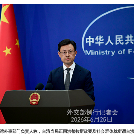
湾外事部门负责人称，台湾当局正同洪都拉斯政要及社会群体就所谓台洪