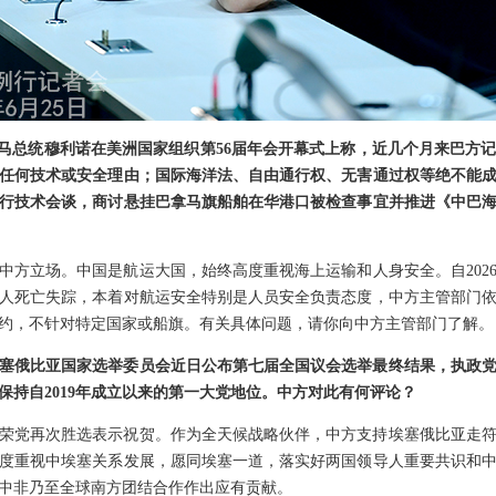
拿马总统穆利诺在美洲国家组织第56届年会开幕式上称，近几个月来巴方
任何技术或安全理由；国际海洋法、自由通行权、无害通过权等绝不能
行技术会谈，商讨悬挂巴拿马旗船舶在华港口被检查事宜并推进《中巴
中方立场。中国是航运大国，始终高度重视海上运输和人身安全。自202
人死亡失踪，本着对航运安全特别是人员安全负责态度，中方主管部门
约，不针对特定国家或船旗。有关具体问题，请你向中方主管部门了解。
塞俄比亚国家选举委员会近日公布第七届全国议会选举最终结果，执政
，保持自2019年成立以来的第一大党地位。中方对此有何评论？
荣党再次胜选表示祝贺。作为全天候战略伙伴，中方支持埃塞俄比亚走
度重视中埃塞关系发展，愿同埃塞一道，落实好两国领导人重要共识和
中非乃至全球南方团结合作作出应有贡献。