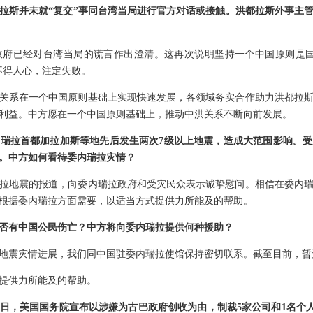
拉斯并未就“复交”事同台湾当局进行官方对话或接触。洪都拉斯外事主
政府已经对台湾当局的谎言作出澄清。这再次说明坚持一个中国原则是国
不得人心，注定失败。
关系在一个中国原则基础上实现快速发展，各领域务实合作助力洪都拉
利益。中方愿在一个中国原则基础上，推动中洪关系不断向前发展。
瑞拉首都加拉加斯等地先后发生两次7级以上地震，造成大范围影响。
。中方如何看待委内瑞拉灾情？
拉地震的报道，向委内瑞拉政府和受灾民众表示诚挚慰问。相信在委内
根据委内瑞拉方面需要，以适当方式提供力所能及的帮助。
否有中国公民伤亡？中方将向委内瑞拉提供何种援助？
地震灾情进展，我们同中国驻委内瑞拉使馆保持密切联系。截至目前，暂
提供力所能及的帮助。
3日，美国国务院宣布以涉嫌为古巴政府创收为由，制裁5家公司和1名个