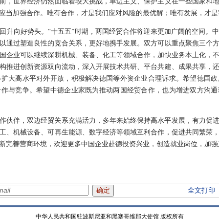
前，世界经济仍然面临着较大挑战，单边主义、保护主义在一些国家和
应当加强合作。唯有合作，才是我们应对风险的最优解；唯有发展，才是
回升向好势头。“十五五”时期，两国经贸合作将迎来更加广阔的空间。
以通过塑造良性的竞合关系，更好地携手发展。双方可以重点聚焦三个
国企业可以继续深耕机械、装备、化工等领域合作，加快业务本土化，
构推进创新资源双向流动，深入开展技术共研、平台共建、成果共享，
移扩大高水平对外开放，积极解决德国等外资企业合理诉求。希望德国政
合作与竞争。希望中德企业家既为推动两国经贸合作，也为增进双方沟通
作伙伴，双边经贸关系充满活力，多年来始终保持高水平发展，有力促
工、机械设备、可再生能源、数字经济等领域互利合作，促进共同繁荣
断完善营商环境，欢迎更多中国企业赴德投资兴业，创造就业岗位，加强
全文打印
中华人民共和国驻波斯尼亚和黑塞哥维那大使馆 版权所有