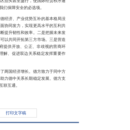
地区抬头甚至盛行，使国际经贸秩序遭
我们保障安全的必选项。
中德经济、产业优势互补的基本格局没
方面协同发力，实现更高水平的互利共
不断提升韧性和效率。二是把握未来发
还可以共同开拓第三方市场。三是营造
府提供开放、公正、非歧视的营商环
理解、促进双边关系稳定发挥重要作
进了两国经济增长。德方致力于同中方
，助力德中关系长期稳定发展。德方支
互联互通。
打印文字稿