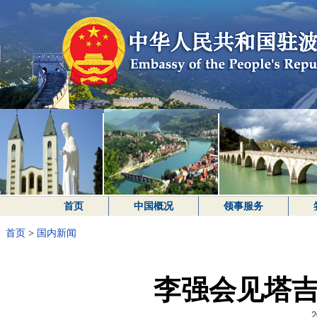
首页
中国概况
领事服务
首页
>
国内新闻
李强会见塔
2