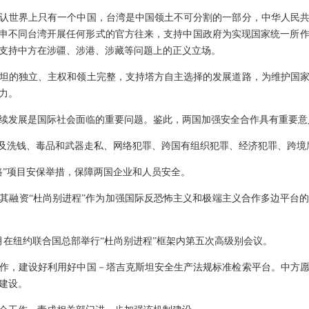
认世界上只有一个中国，台湾是中国领土不可分割的一部分，中华人民
重申不同台湾开展任何形式的官方往来，支持中国政府为实现国家统一所作的
支持中方在涉疆、涉港、涉藏等问题上的正义立场。
坦的独立、主权和领土完整，支持塔方自主选择的发展道路，为维护国
力。
续发展是国际社会面临的重要问题。鉴此，两国加强安全合作具有重要意
以及洗钱、毒品和武器走私、网络犯罪、跨国有组织犯罪、经济犯罪、跨境
路”项目安保举措，保障两国企业和人员安全。
其融资“杜尚别进程”作为加强国际反恐怖主义和极端主义合作多边平台
6月在纽约联合国总部举行“杜尚别进程”框架内第五次高级别会议。
作，建设好利用好中国－塔吉克斯坦安全生产法规标准检索平台。中方
建设。