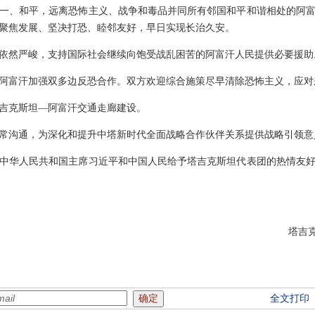
一、和平，远离恐怖主义、战争和毒品并同所有邻国和平和谐相处的阿
聚焦发展、坚决打恐、睦邻友好，早日实现长治久安。
依然严峻，支持国际社会继续向饱受战乱困苦的阿富汗人民提供必要援助
阿富汗加强双多边反恐合作。双方欢迎综合施策尽早清除恐怖主义，应对
吉克斯坦—阿富汗交通走廊建设。
常沟通，为深化和提升中塔新时代全面战略合作伙伴关系提供战略引领意
中华人民共和国主席习近平和中国人民给予塔吉克斯坦代表团的热情友
塔吉
全文打印