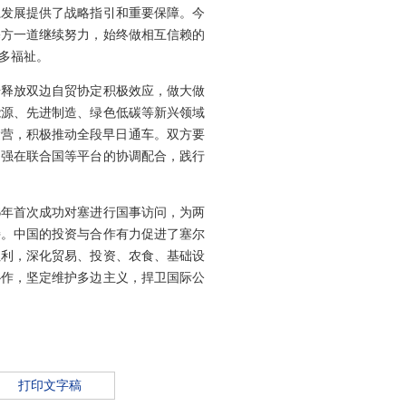
系发展提供了战略指引和重要保障。今
塞方一道继续努力，始终做相互信赖的
多福祉。
步释放双边自贸协定积极效应，做大做
能源、先进制造、绿色低碳等新兴领域
运营，积极推动全段早日通车。双方要
加强在联合国等平台的协调配合，践行
6年首次成功对塞进行国事访问，为两
持。中国的投资与合作有力促进了塞尔
红利，深化贸易、投资、农食、基础设
协作，坚定维护多边主义，捍卫国际公
打印文字稿