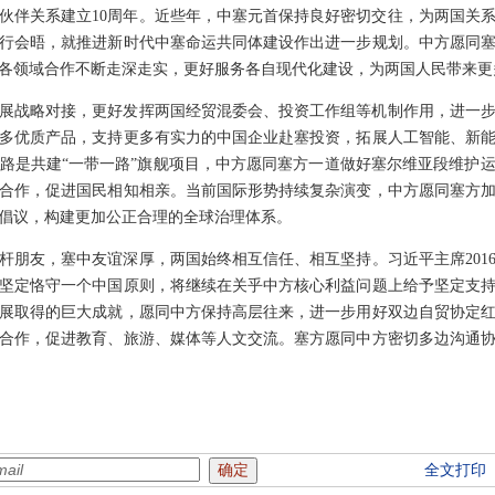
伙伴关系建立10周年。近些年，中塞元首保持良好密切交往，为两国关
行会晤，就推进新时代中塞命运共同体建设作出进一步规划。中方愿同
各领域合作不断走深走实，更好服务各自现代化建设，为两国人民带来更
展战略对接，更好发挥两国经贸混委会、投资工作组等机制作用，进一
多优质产品，支持更多有实力的中国企业赴塞投资，拓展人工智能、新
路是共建“一带一路”旗舰项目，中方愿同塞方一道做好塞尔维亚段维护
合作，促进国民相知相亲。当前国际形势持续复杂演变，中方愿同塞方
倡议，构建更加公正合理的全球治理体系。
杆朋友，塞中友谊深厚，两国始终相互信任、相互坚持。习近平主席201
坚定恪守一个中国原则，将继续在关乎中方核心利益问题上给予坚定支
展取得的巨大成就，愿同中方保持高层往来，进一步用好双边自贸协定
合作，促进教育、旅游、媒体等人文交流。塞方愿同中方密切多边沟通
全文打印