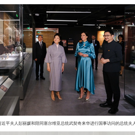
家主席习近平夫人彭丽媛和陪同塞尔维亚总统武契奇来华进行国事访问的总统