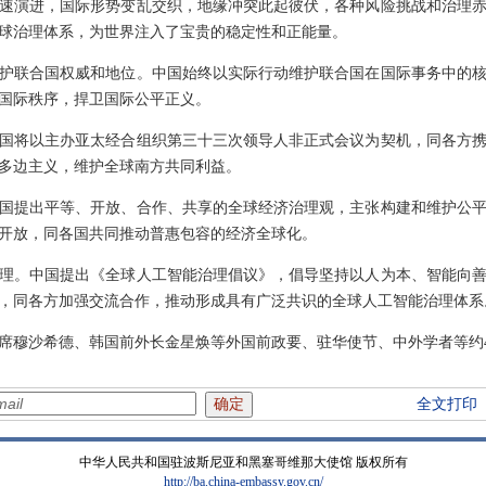
速演进，国际形势变乱交织，地缘冲突此起彼伏，各种风险挑战和治理
球治理体系，为世界注入了宝贵的稳定性和正能量。
护联合国权威和地位。中国始终以实际行动维护联合国在国际事务中的
国际秩序，捍卫国际公平正义。
国将以主办亚太经合组织第三十三次领导人非正式会议为契机，同各方
多边主义，维护全球南方共同利益。
国提出平等、开放、合作、共享的全球经济治理观，主张构建和维护公
开放，同各国共同推动普惠包容的经济全球化。
理。中国提出《全球人工智能治理倡议》，倡导坚持以人为本、智能向
，同各方加强交流合作，推动形成具有广泛共识的全球人工智能治理体系
席穆沙希德、韩国前外长金星焕等外国前政要、驻华使节、中外学者等约4
全文打印
中华人民共和国驻波斯尼亚和黑塞哥维那大使馆 版权所有
http://ba.china-embassy.gov.cn/