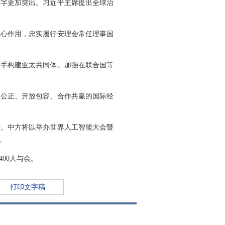
赤字更加突出。习近平主席提出全球治
核心作用，忠实履行安理会常任理事国
携手构建亚太共同体。加强在联合国等
平公正、开放包容、合作共赢的国际经
善。中方将以举办世界人工智能大会暨
。
00人与会。
打印文字稿