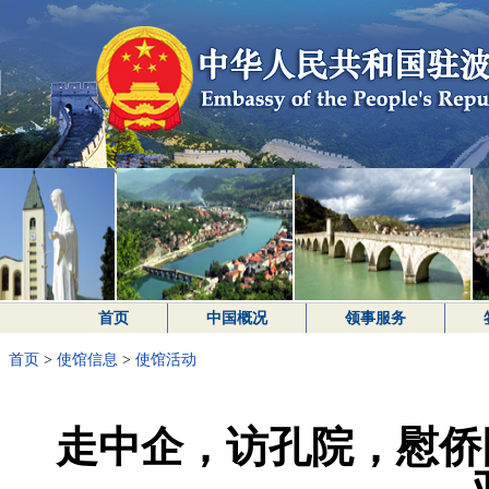
首页
中国概况
领事服务
首页
>
使馆信息
>
使馆活动
走中企，访孔院，慰侨