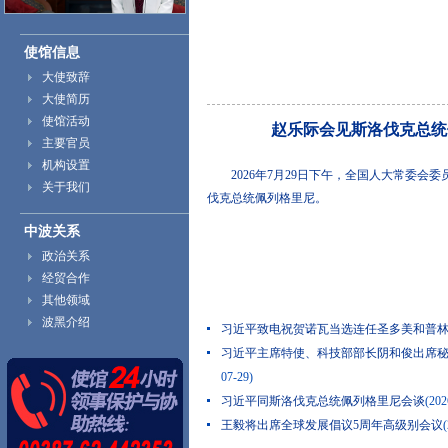
使馆信息
大使致辞
大使简历
使馆活动
赵乐际会见斯洛伐克总统
主要官员
机构设置
2026年7月29日下午，全国人大常委会
关于我们
伐克总统佩列格里尼。
中波关系
政治关系
经贸合作
其他领域
波黑介绍
习近平致电祝贺诺瓦当选连任圣多美和普
习近平主席特使、科技部部长阴和俊出席
07-29)
习近平同斯洛伐克总统佩列格里尼会谈
(202
王毅将出席全球发展倡议5周年高级别会议